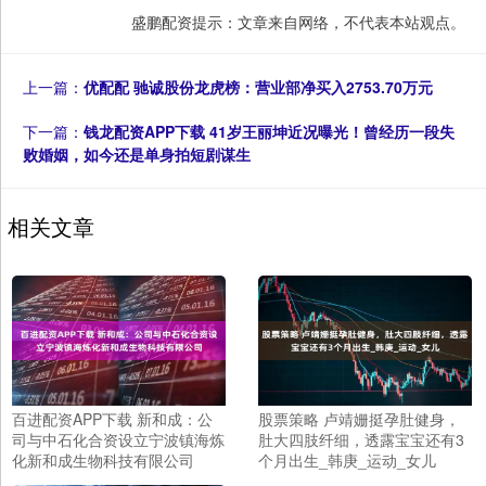
盛鹏配资提示：文章来自网络，不代表本站观点。
上一篇：
优配配 驰诚股份龙虎榜：营业部净买入2753.70万元
下一篇：
钱龙配资APP下载 41岁王丽坤近况曝光！曾经历一段失
败婚姻，如今还是单身拍短剧谋生
相关文章
百进配资APP下载 新和成：公
股票策略 卢靖姗挺孕肚健身，
司与中石化合资设立宁波镇海炼
肚大四肢纤细，透露宝宝还有3
化新和成生物科技有限公司
个月出生_韩庚_运动_女儿