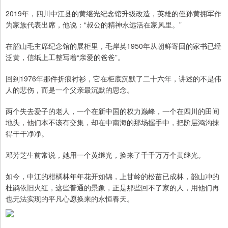
2019年，四川中江县的黄继光纪念馆升级改造，英雄的侄孙黄拥军作
为家族代表出席，他说：“叔公的精神永远活在家风里。”
在韶山毛主席纪念馆的展柜里，毛岸英1950年从朝鲜寄回的家书已经
泛黄，信纸上工整写着“亲爱的爸爸”。
回到1976年那件折痕衬衫，它在柜底沉默了二十六年，讲述的不是伟
人的悲伤，而是一个父亲最沉默的思念。
两个失去爱子的老人，一个在新中国的权力巅峰，一个在四川的田间
地头，他们本不该有交集，却在中南海的那场握手中，把阶层鸿沟抹
得干干净净。
邓芳芝生前常说，她用一个黄继光，换来了千千万万个黄继光。
如今，中江的柑橘林年年花开如锦，上甘岭的松苗已成林，韶山冲的
杜鹃依旧火红，这些普通的景象，正是那些回不了家的人，用他们再
也无法实现的平凡心愿换来的永恒春天。