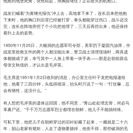
他爬到地堡死角，突然站起，用胸膛堵住了正在喷火的机枪口。
战友们喊着“为黄继光报仇”冲上去，高地拿下来了，连长后来把他抱
下来时，他的胸口到后背已经被打穿，拳头都能穿过伤口，战斗还没
完，连长在阵地旁挖了个小坑把他埋了，三天后再挖出来，他还保持
着扑上去的姿势。
1950年11月25日，大榆洞的志愿军司令部，美军扔下凝固汽油弹，作
战室里抢救文件的两个人都没能出来，警卫战士清理现场时，两具遗
体都烧成了炭，幸亏其中一人身上带着一块手表——那是赴朝前跟岳
母张文秋借的，才认出是毛岸英。
毛主席是1951年1月2日收到的消息，办公室主任叶子龙把电报递给
他，他看了三四分钟，头低得很深，抬头时只说了一句：“打仗嘛，总
会有牺牲，这没什么。”
有人想把毛岸英的遗体运回国，他不同意，“青山处处埋忠骨，何必马
革裹尸还。”千千万万志愿军烈士都埋在朝鲜，他儿子不能搞特殊。
可私下里，他把儿子在朝鲜穿过的旧衬衫藏了起来，一藏就是二十六
年，韶山老家有规矩，人走了遗物要烧掉，他舍不得，那些破洞的毛