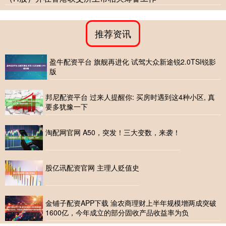
推荐资讯
盈牛配资平台 旗舰再进化 试驾大众新途锐2.0TSI锐影
版
邦尼配资平台 过来人提醒你: 买房时遇到这4种小区, 真
要多犹豫一下
淘配网官网 A50，突发！三大变数，来袭！
股亿讯配资官网 主理人贬值史
金铺子配资APP下载 渝农商理财上半年规模增两成突破
1600亿，今年成立的部分固收产品收益率为负