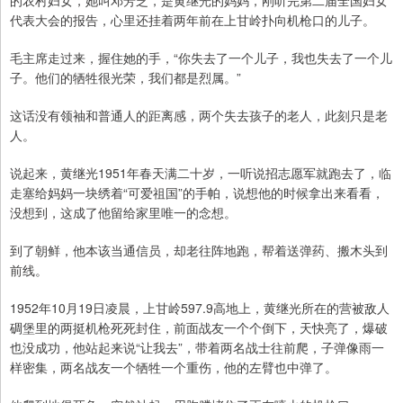
的农村妇女，她叫邓芳芝，是黄继光的妈妈，刚听完第二届全国妇女
代表大会的报告，心里还挂着两年前在上甘岭扑向机枪口的儿子。
毛主席走过来，握住她的手，“你失去了一个儿子，我也失去了一个儿
子。他们的牺牲很光荣，我们都是烈属。”
这话没有领袖和普通人的距离感，两个失去孩子的老人，此刻只是老
人。
说起来，黄继光1951年春天满二十岁，一听说招志愿军就跑去了，临
走塞给妈妈一块绣着“可爱祖国”的手帕，说想他的时候拿出来看看，
没想到，这成了他留给家里唯一的念想。
到了朝鲜，他本该当通信员，却老往阵地跑，帮着送弹药、搬木头到
前线。
1952年10月19日凌晨，上甘岭597.9高地上，黄继光所在的营被敌人
碉堡里的两挺机枪死死封住，前面战友一个个倒下，天快亮了，爆破
也没成功，他站起来说“让我去”，带着两名战士往前爬，子弹像雨一
样密集，两名战友一个牺牲一个重伤，他的左臂也中弹了。