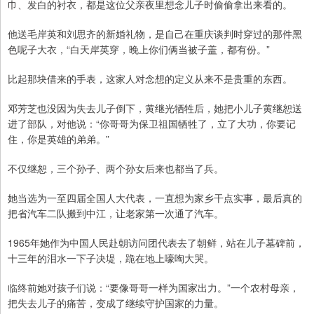
巾、发白的衬衣，都是这位父亲夜里想念儿子时偷偷拿出来看的。
他送毛岸英和刘思齐的新婚礼物，是自己在重庆谈判时穿过的那件黑
色呢子大衣，“白天岸英穿，晚上你们俩当被子盖，都有份。”
比起那块借来的手表，这家人对念想的定义从来不是贵重的东西。
邓芳芝也没因为失去儿子倒下，黄继光牺牲后，她把小儿子黄继恕送
进了部队，对他说：“你哥哥为保卫祖国牺牲了，立了大功，你要记
住，你是英雄的弟弟。”
不仅继恕，三个孙子、两个孙女后来也都当了兵。
她当选为一至四届全国人大代表，一直想为家乡干点实事，最后真的
把省汽车二队搬到中江，让老家第一次通了汽车。
1965年她作为中国人民赴朝访问团代表去了朝鲜，站在儿子墓碑前，
十三年的泪水一下子决堤，跪在地上嚎啕大哭。
临终前她对孩子们说：“要像哥哥一样为国家出力。”一个农村母亲，
把失去儿子的痛苦，变成了继续守护国家的力量。