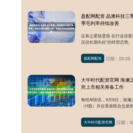
盈配网配资 晶澳科技三
季毛利率持续改善
证券之星陆雯燕 在行业深度调整
压但长期向好”的经营态势。10
日期：03-23
盈配网配资
大牛时代配资官网 海澜
所上市相关筹备工作
每经AI快讯，9月8日，海澜
（H股）并在香港联合交易所有
日期：03
大牛时代配资官网