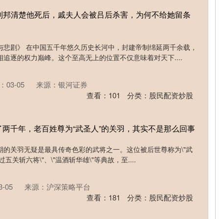
 刘邦清楚他死后，戚夫人会被吕后杀害，为何不给她留条
与悲剧》 在中国五千年悠久历史长河中，封建帝制绵延两千余载，
追逐的权力巅峰。这个至高无上的位置不仅意味着对天下....
03-05
来源：银河证券
查看：
101
分类：
股民配资炒股
了两千年，老百姓尊为“武圣人”的关羽，其实不是那么回事
期的关羽无疑是最具传奇色彩的武将之一。这位被后世尊称为\"武
五关斩六将\"、\"温酒斩华雄\"等典故，至....
-05
来源：沪深策略平台
查看：
181
分类：
股民配资炒股