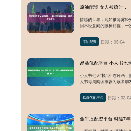
原油配资 女人被撩时，
情感的世界，宛如被薄雾轻
回不经意间的眼神相撞，一次
日期：03-04
原油配资
易鑫优配平台 小人书七天
小人书七天“悦”读 连环画
人书每周阅读推荐为读者朋友
日期：03-0
易鑫优配平台
金牛股配资平台 时隔7