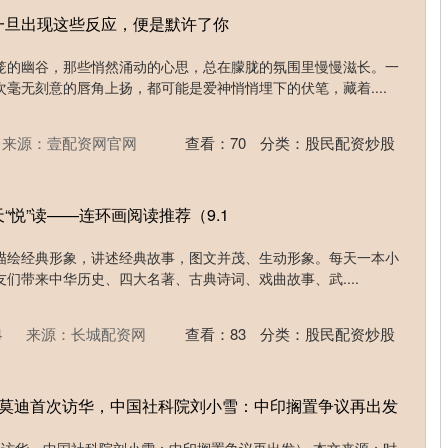
一旦出现这些反应，便是默许了你
笼的幽谷，那些悄然涌动的心思，总在朦胧的氛围里慢慢滋长。一
毫无刻意的唇角上扬，都可能是爱神悄悄埋下的伏笔，藏着....
来源：壹配资网官网
查看：
70
分类：
股民配资炒股
“悦”读——连环画阅读推荐（9.1
，描绘经典形象，讲述经典故事，图文并茂、生动形象。每天一本小
们带来中华历史、四大名著、古典诗词、戏曲故事、武....
4
来源：长城配资网
查看：
83
分类：
股民配资炒股
年莫迪首次访华，中国社科院刘小雪：中印搁置争议再出发