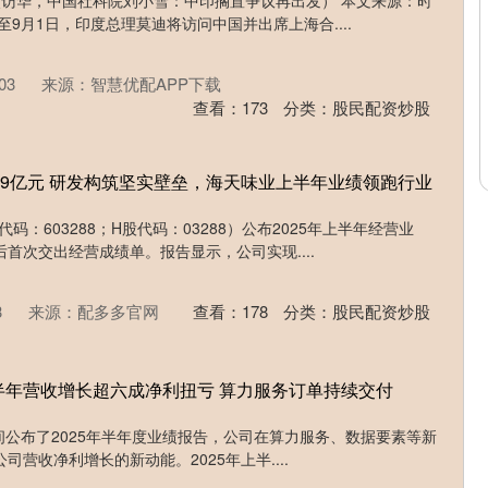
次访华，中国社科院刘小雪：中印搁置争议再出发） 本文来源：时
日至9月1日，印度总理莫迪将访问中国并出席上海合....
03
来源：智慧优配APP下载
查看：
173
分类：
股民配资炒股
入59亿元 研发构筑坚实壁垒，海天味业上半年业绩领跑行业
码：603288；H股代码：03288）公布2025年上半年经营业
首次交出经营成绩单。报告显示，公司实现....
3
来源：配多多官网
查看：
178
分类：
股民配资炒股
半年营收增长超六成净利扭亏 算力服务订单持续交付
8日晚间公布了2025年半年度业绩报告，公司在算力服务、数据要素等新
营收净利增长的新动能。2025年上半....