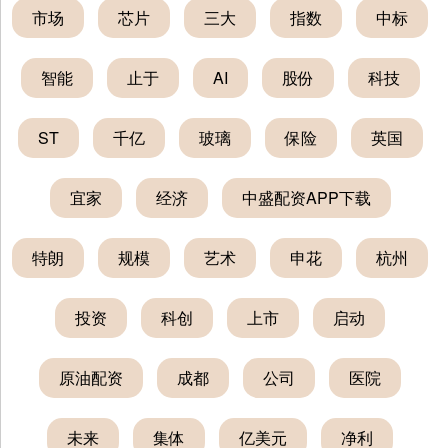
市场
芯片
三大
指数
中标
智能
止于
AI
股份
科技
ST
千亿
玻璃
保险
英国
宜家
经济
中盛配资APP下载
特朗
规模
艺术
申花
杭州
投资
科创
上市
启动
原油配资
成都
公司
医院
未来
集体
亿美元
净利