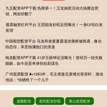
九五配资APP下载 热搜第一！卫龙抽奖活动大搞擦边营
销，网友吵翻了
股票融资杠杆平台 王思聪洛杉矶近照曝光！一身LV却白发
驼背
中国期货配资平台 马龙和老婆夏露漫游康桥被偶遇，像在
拍恋综，享受独属他们的浪漫
钱龙配资APP下载 41岁王丽坤近况曝光！曾经历一段失败
婚姻，如今还是单身拍短剧谋生
广州股票配资 🌬1953年，毛主席接见黄继光母亲时，激动
地说：“你牺牲了一个儿子
盛鹏配资
股民配资炒股
唐山股票配资