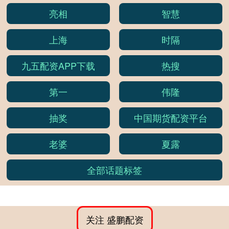
亮相
智慧
上海
时隔
九五配资APP下载
热搜
第一
伟隆
抽奖
中国期货配资平台
老婆
夏露
全部话题标签
关注 盛鹏配资