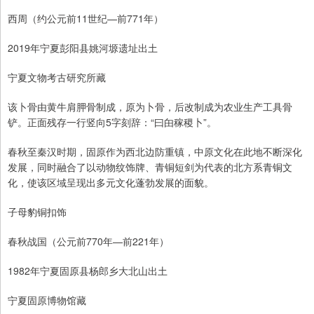
西周（约公元前11世纪—前771年）
2019年宁夏彭阳县姚河塬遗址出土
宁夏文物考古研究所藏
该卜骨由黄牛肩胛骨制成，原为卜骨，后改制成为农业生产工具骨
铲。正面残存一行竖向5字刻辞：“曰甶稼稷卜”。
春秋至秦汉时期，固原作为西北边防重镇，中原文化在此地不断深化
发展，同时融合了以动物纹饰牌、青铜短剑为代表的北方系青铜文
化，使该区域呈现出多元文化蓬勃发展的面貌。
子母豹铜扣饰
春秋战国（公元前770年—前221年）
1982年宁夏固原县杨郎乡大北山出土
宁夏固原博物馆藏