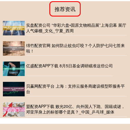
推荐资讯
实盘配资公司 “华彩六盘•固原文物精品展”上海启幕 展厅
人气爆棚_文化_宁夏_西周
绵竹配资官网 如何防止蚊虫叮咬？个人防护七问七答来
啦！
亿盛配资APP下载 8月5日基金调研瞄准这些公司
贝赢网配资平台 上海：支持云服务商建设模型即服务平
台
盟配资APP下载 败光20亿、向外国人下跪、国籍成谜，
邓亚萍身上的标签哪个是真？_中国_乒乓球_媒体