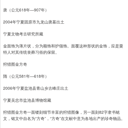
唐（公元618年—907年）
2004年宁夏固原市九龙山唐墓出土
宁夏文物考古研究所藏
金面饰为薄片状，分为额饰和护颌饰。面覆这种形状的金饰，应是粟
特人对其传统丧葬习俗的保留。
狩猎图金方奇
隋（公元581年—618年）
2006年宁夏盐池县青山乡古峰庄出土
宁夏吴忠市盐池县博物馆藏
狩猎图金方奇一面镂刻细节丰富的狩猎图像，另一面刻82字隶书铭
文，铭文中自名为“方奇”，“方奇”在文献中意为各地出产的珍奇物品。