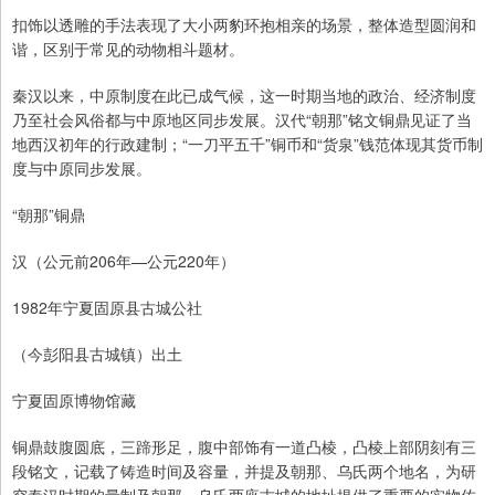
扣饰以透雕的手法表现了大小两豹环抱相亲的场景，整体造型圆润和
谐，区别于常见的动物相斗题材。
秦汉以来，中原制度在此已成气候，这一时期当地的政治、经济制度
乃至社会风俗都与中原地区同步发展。汉代“朝那”铭文铜鼎见证了当
地西汉初年的行政建制；“一刀平五千”铜币和“货泉”钱范体现其货币制
度与中原同步发展。
“朝那”铜鼎
汉（公元前206年—公元220年）
1982年宁夏固原县古城公社
（今彭阳县古城镇）出土
宁夏固原博物馆藏
铜鼎鼓腹圆底，三蹄形足，腹中部饰有一道凸棱，凸棱上部阴刻有三
段铭文，记载了铸造时间及容量，并提及朝那、乌氏两个地名，为研