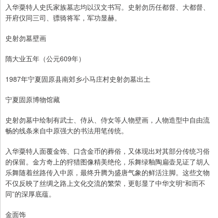
入华粟特人史氏家族墓志均以汉文书写。史射勿历任都督、大都督、
开府仪同三司、骠骑将军，军功显赫。
史射勿墓壁画
隋大业五年（公元609年）
1987年宁夏固原县南郊乡小马庄村史射勿墓出土
宁夏固原博物馆藏
史射勿墓中绘制有武士、侍从、侍女等人物壁画，人物造型中自由流
畅的线条来自中原强大的书法用笔传统。
入华粟特人面覆金饰、口含金币的葬俗，又体现出对其部分传统习俗
的保留。金方奇上的狩猎图像精美绝伦，乐舞绿釉陶扁壶见证了胡人
乐舞随着丝路传入中原，最终升腾为盛唐气象的鲜活注脚。这些文物
不仅反映了丝绸之路上文化交流的繁荣，更彰显了中华文明“和而不
同”的深厚底蕴。
金面饰