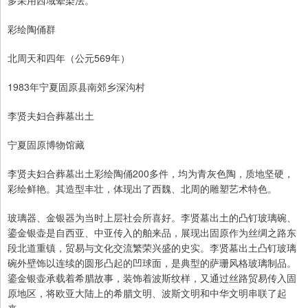
多采用西域晕染法。
彩绘陶俑群
北周天和四年（公元569年）
1983年宁夏固原县南郊乡深沟村
李贤夫妇合葬墓出土
宁夏固原博物馆藏
李贤夫妇合葬墓出土彩绘陶俑200多件，均为青灰色陶，质地坚硬，
彩绘鲜艳。其造型丰壮，体现出了西魏、北周的雕塑艺术特色。
玻璃器、金银器为当时上层社会所喜好。李贤墓出土的凸钉玻璃碗、
鎏金银壶是自西亚、中亚传入的舶来品，展现出固原作为丝绸之路东
段北道重镇，贸易与文化交流繁荣兴盛的史实。李贤墓出土凸钉玻璃
碗外壁饰以连续的圆形凸起的凹球面，是典型的萨珊风格玻璃制品。
鎏金银壶承载着希腊故事，装饰着波斯纹样，又通过丝路贸易传入固
原地区，将欧亚大陆上的希腊文明、波斯文明和中华文明串联了起