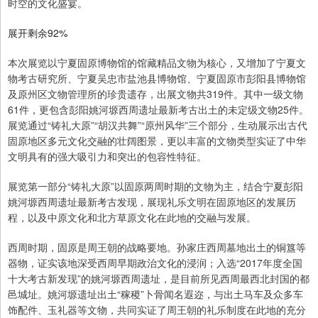
时空的文化盛宴。
展开剩余92%
本次展览以宁夏固原博物馆的馆藏精品文物为核心，又增加了宁夏文
物考古研究所、宁夏吴忠市盐池县博物馆、宁夏固原市彭阳县博物馆
及原州区文物管理所的珍贵遗存，出展文物共319件。其中一级文物
61件，更包含彭阳姚河塬西周遗址最新考古出土的未定级文物25件。
展览通过“铸礼大原”“胡汉共舞”“原州风华”三个部分，生动展示出古代
固原地区多元文化交融的壮阔图景，更以丰富的文物类型实证了中华
文明具有的强大吸引力和突出的包容性特征。
展览第一部分“铸礼大原”以固原两周时期的文物为主，结合宁夏彭阳
姚河塬西周遗址最新考古发现，展现礼乐文明在固原地区的发展历
程，以及中原文化和北方草原文化在此地的交融与发展。
西周时期，固原是周王朝的战略要地。孙家庄西周墓地出土的铜簋等
器物，证实该地深受西周早期政治文化的浸润；入选“2017年度全国
十大考古新发现”的姚河塬西周遗址，是目前所见西周最西北封国的都
邑城址。姚河塬遗址出土“稼稷”卜骨闻名遐迩，与出土马车及众多车
饰配件、玉礼器等文物，共同实证了周王朝的礼乐制度在此地的充分