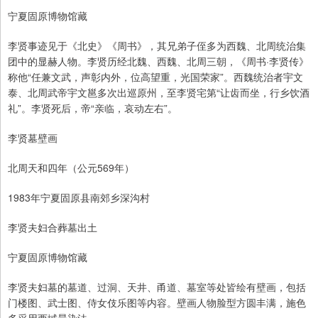
宁夏固原博物馆藏
李贤事迹见于《北史》《周书》，其兄弟子侄多为西魏、北周统治集
团中的显赫人物。李贤历经北魏、西魏、北周三朝，《周书·李贤传》
称他“任兼文武，声彰内外，位高望重，光国荣家”。西魏统治者宇文
泰、北周武帝宇文邕多次出巡原州，至李贤宅第“让齿而坐，行乡饮酒
礼”。李贤死后，帝“亲临，哀动左右”。
李贤墓壁画
北周天和四年（公元569年）
1983年宁夏固原县南郊乡深沟村
李贤夫妇合葬墓出土
宁夏固原博物馆藏
李贤夫妇墓的墓道、过洞、天井、甬道、墓室等处皆绘有壁画，包括
门楼图、武士图、侍女伎乐图等内容。壁画人物脸型方圆丰满，施色