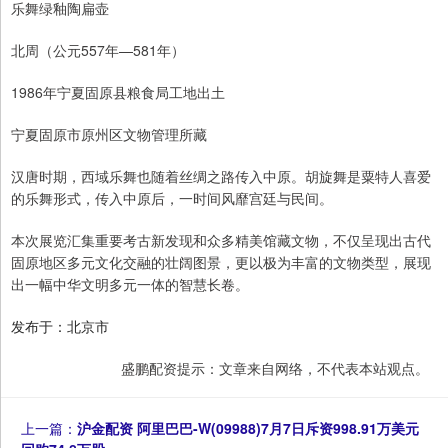
乐舞绿釉陶扁壶
北周（公元557年—581年）
1986年宁夏固原县粮食局工地出土
宁夏固原市原州区文物管理所藏
汉唐时期，西域乐舞也随着丝绸之路传入中原。胡旋舞是粟特人喜爱
的乐舞形式，传入中原后，一时间风靡宫廷与民间。
本次展览汇集重要考古新发现和众多精美馆藏文物，不仅呈现出古代
固原地区多元文化交融的壮阔图景，更以极为丰富的文物类型，展现
出一幅中华文明多元一体的智慧长卷。
发布于：北京市
盛鹏配资提示：文章来自网络，不代表本站观点。
上一篇：
沪金配资 阿里巴巴-W(09988)7月7日斥资998.91万美元