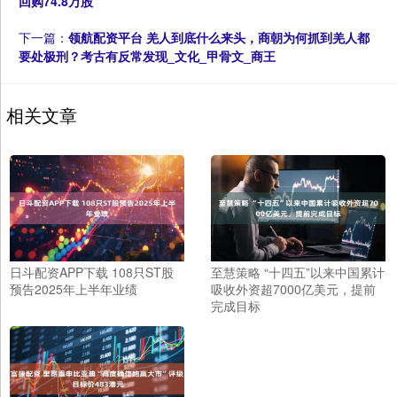
回购74.8万股
下一篇：
领航配资平台 羌人到底什么来头，商朝为何抓到羌人都
要处极刑？考古有反常发现_文化_甲骨文_商王
相关文章
日斗配资APP下载 108只ST股
至慧策略 “十四五”以来中国累计
预告2025年上半年业绩
吸收外资超7000亿美元，提前
完成目标