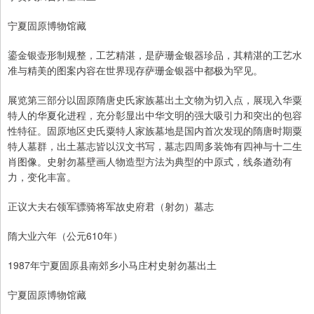
宁夏固原博物馆藏
鎏金银壶形制规整，工艺精湛，是萨珊金银器珍品，其精湛的工艺水
准与精美的图案内容在世界现存萨珊金银器中都极为罕见。
展览第三部分以固原隋唐史氏家族墓出土文物为切入点，展现入华粟
特人的华夏化进程，充分彰显出中华文明的强大吸引力和突出的包容
性特征。固原地区史氏粟特人家族墓地是国内首次发现的隋唐时期粟
特人墓群，出土墓志皆以汉文书写，墓志四周多装饰有四神与十二生
肖图像。史射勿墓壁画人物造型方法为典型的中原式，线条遒劲有
力，变化丰富。
正议大夫右领军骠骑将军故史府君（射勿）墓志
隋大业六年（公元610年）
1987年宁夏固原县南郊乡小马庄村史射勿墓出土
宁夏固原博物馆藏