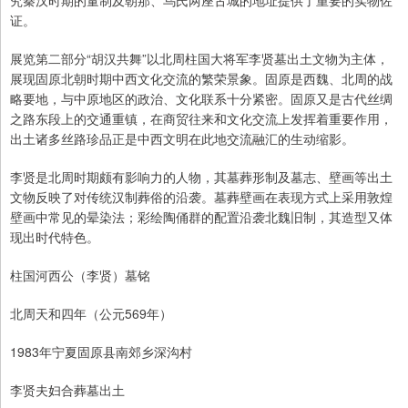
究秦汉时期的量制及朝那、乌氏两座古城的地址提供了重要的实物佐
证。
展览第二部分“胡汉共舞”以北周柱国大将军李贤墓出土文物为主体，
展现固原北朝时期中西文化交流的繁荣景象。固原是西魏、北周的战
略要地，与中原地区的政治、文化联系十分紧密。固原又是古代丝绸
之路东段上的交通重镇，在商贸往来和文化交流上发挥着重要作用，
出土诸多丝路珍品正是中西文明在此地交流融汇的生动缩影。
李贤是北周时期颇有影响力的人物，其墓葬形制及墓志、壁画等出土
文物反映了对传统汉制葬俗的沿袭。墓葬壁画在表现方式上采用敦煌
壁画中常见的晕染法；彩绘陶俑群的配置沿袭北魏旧制，其造型又体
现出时代特色。
柱国河西公（李贤）墓铭
北周天和四年（公元569年）
1983年宁夏固原县南郊乡深沟村
李贤夫妇合葬墓出土