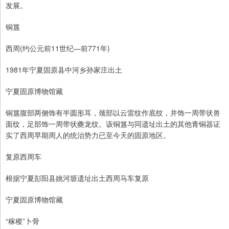
发展。
铜簋
西周(约公元前11世纪—前771年)
1981年宁夏固原县中河乡孙家庄出土
宁夏固原博物馆藏
铜簋腹部两侧饰有半圆形耳，颈部以云雷纹作底纹，并饰一周带状兽
面纹，足部饰一周带状夔龙纹。该铜簋与同遗址出土的其他青铜器证
实了西周早期周人的统治势力已至今天的固原地区。
复原西周车
根据宁夏彭阳县姚河塬遗址出土西周马车复原
宁夏固原博物馆藏
“稼稷”卜骨