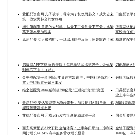
爱配配资官网 儿子被杀，母亲为了复仇而起义！成为史上
日鑫配资平
第一位农民起义的女领袖
衡牛所配资 鲁肃的大战略，从天下二分到天下三分，比诸
股票网络配
葛亮版本更加现实
亮没有任何
原油配资 女人被撩时，一旦出现这些反应，便是默许了你
易鑫优配平台
启远网APP下载 欢乐无限！每日看这些搞笑段子，让你笑
闪电策略A
到停不下来！（46）
金牛股配资平台 时隔7年莫迪首次访华，中国社科院刘小
兴旺国际投
雪：中印搁置争议再出发
维之创配资 半年减利超290亿元 “三桶油”向“新”突围
日昇配资官网
业上半年业
青岛配资 安达智能营收稳步攀升，加快挖掘AI服务器、氢
360股票配
能源等新蓝海市场
艾德配资官网 元戎启行发布全新辅助驾驶平台
国金配资网
西安高新配资APP下载 金陵体育：上半年归母扣非净利润
金铺子配资
同比增长44.24% 赛事服务营收增长显著
1600亿