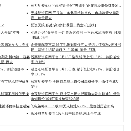
炸
三万配资APP下载 特朗普的“忠诚学”正在向经济领域蔓延...
天成配资官网 三只羊、东北雨姐被点名，市场监管总局发
声，信号很大
了？
配资天眼 私处“高潮针”暴雷，掏空2亿少妇
轻人开始“本升
亚新T+0配资平台 一起走近这条河 一河碧水流淌幸福_河湖
_临洮_治理
害19岁女大，专挑
金管家配资官网 除了毛朱刘周任五大书记，还有2位候补书
记：是谁？结局如何？_毛泽东_陈云_彭真
高陵 博物馆：游客
股票配资官网平台 8月13日洛凯转债上涨1.31%，转股溢价
红星_网友
率19.16%
71%，转股溢价率
融金汇银配资平台 8月13日泰瑞转债上涨0.21%，转股溢价
率13.31%
债券市场承销报价自
智富配资平台 全国首单非上市公司高成长中小微债券成功
发行
承销商不得以低于成
申宝配资官网平台 银行间市场交易商协会发自律通知 债券
承销报价“畸低”将被核查和约谈
性循环促科技金融深
闪电策略APP下载 中无人机涨6.71%，股价创历史新高
长沙股票配资网 102只股中线走稳 站上半年线