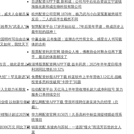
百进配资APP下载 新和成：公司与中石化合资设立宁波镇
海炼化新和成生物科技有限公司
后，戚夫人会被吕后
杭州配资公司官网 1876年，杨乃武与小白菜冤案被慈禧平
反后，二人的后半生截然不同
姓尊为“武圣人”的
智慧配资平台 17岁开始出征，7年后英年早逝，终成历史上
最年轻的战神！
唐国明咋写自由古体
中赢金融 云布集团：追溯古代竹简文化，感受古人书写载
又如何，我忧天下
体的古朴
股票配资利息官网 墙倒众人推，佛教协会对释永信再下重
手，最后的体面都没了
赎古言，彼此是世上唯
淄博股票配资网APP下载 益丰药房：2025年半年度归母净
利润同比增长10.32%
大招”！罕见新进7只
免费配资炒股APP下载 科蓝软件上半年营收3.12亿元 战略
投资多思科技破局“卡脖子”问题
资入主助力长期发
拉伯配资平台 天亿马上半年营收增长超六成净利扭亏 算力
服务订单持续交付
业绩 以创新引领价
通弘网配资APP下载 雪浪环境聘任谢吴涛为总经理（总
裁）
锂预计超过20万吨
华力网配资官网 8150万！久吾高科中标盐湖提锂膜处理系
统项目
306万元 同比下降
锦富优配 东坡肉与苏轼：一道因“慢火”而流芳百世的文人
菜