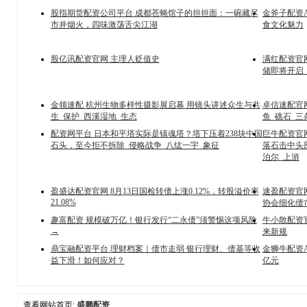
股指期货配资公司平台 成都苍蝇馆子的担担面：一碗藏尽
金斧子配资A
市井烟火，四味激荡舌尖江湖
食文化魅力
股亿讯配资官网 主理人贬值史
满红配资官
储即将开启
金领速配 杭州生物多样性摄影展启幕 用镜头讲述众生与共
卓信速配官
生_保护_西溪湿地_生态
鱼_礁石_三
配资网平台 日本和平塔实际是镇魂塔？塔下压着238块中国
巨牛配资官
石头，至今拒不拆除_侵略战争_八纮一宇_象征
落石击中头
泊尔_上游
盈盛达配资官网 8月13日国检转债上涨0.12%，转股溢价率
速盈配资官
21.08%
协会细化债
趣富配资 规模破万亿！银行发行“二永债”须警惕这项风险
牛小散配资
→
来新规
鼎宝融配资平台 理财档案｜债市走弱 银行理财、债基等收
金狮牛配资A
益下滑！如何应对？
亿元
查看网站首页:
盛鹏配资