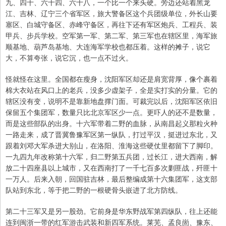
九、四十、六十四、六十八，一个比一个来头硬。旁边还站着黑龙
江、吉林、辽宁三个省军区，旅大警备区这个兵团级单位，外长山要
塞区、白城守备区、赤峰守备区，再往下还有军区炮兵、工程兵、装
甲兵、步兵学校。空军第一军、第二军、第三军也在辖区里，海军旅
顺基地、葫芦岛基地、大连海军学校也都压着。这样的摊子，说它
大，不算夸张，说它沉，也一点不过火。
怪就怪在这里。全国都在瘦身，沈阳军区却还是肩宽背厚，像个裹着
棉大衣站在风口上的老兵，没多少虚架子，全是实打实的分量。它的
辖区没有变，说明不是靠新地盘撑门面。可裁完以后，沈阳军区依旧
保留五个集团军，数量只比北京军区少一点。更吓人的还不是数量，
而是这些部队的出身。十六军带着二野的血脉，从南昌起义那粒火种
一路走来，成了晋冀鲁豫军区第一纵队，打过平汉，挺进过东北，又
跟着刘邓大军杀进大别山，在洛阳、淮海这些硬仗里都留下了脚印。
一九四九年改称第十六军，归二野第五兵团，过长江，进大西南，解
放二十四座县以上城市，又在西南打了一千七百多次剿匪战，歼匪十
一万人。后来入朝，回国驻吉林，最后整编成第十六集团军，这支部
队站到东北，等于把二野的一根硬骨头嵌进了北方防线。
第二十三军又是另一股劲。它前身是华东野战军第四纵队，往上还能
连到闽浙一带的红军游击武装和新四军系统。莱芜、孟良崮、豫东、