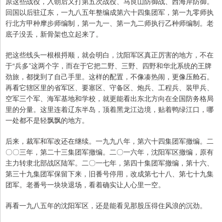
原这些战役，入朝后又打第五次战役、马良山防御战、西海岸防御。
回国以后驻辽东，一九八五年整编成第六十四集团军，第一九零师执
行北方甲种摩步师编制，第一九一、第一九二师执行乙种师编制。老
底子没丢，新骨架也立起来了。
把这些线头一根根捋顺，就会明白，沈阳军区真正厉害的地方，不在
于“兵多”这两个字，而在于它把二野、三野、四野和华北系统的王牌
劲旅，都拢到了自己手里。这样的配置，不像凑热闹，更像压舱石。
再看它辖区里的省军区、要塞区、守备区、炮兵、工程兵、装甲兵、
空军三个军、海军基地和学校，就更能看出东北方向在全国防务格局
里的分量。这里连着辽东半岛，顶着黑龙江边境，贴着鸭绿江口，哪
一处都不是轻飘飘的地方。
后来，裁军和军改还在继续。一九九八年，第六十四集团军撤编。二
〇〇三年，第二十三集团军撤编。二〇一六年，沈阳军区撤编，原有
主力转隶北部战区陆军。二〇一七年，第四十集团军撤编，第十六、
第三十九集团军保留下来，旧番号停用，改成第七十八、第七十九集
团军。老番号一块块退场，看着确实让人心里一空。
再看一九八五年的沈阳军区，还是能看见那股压得住风浪的沉劲。