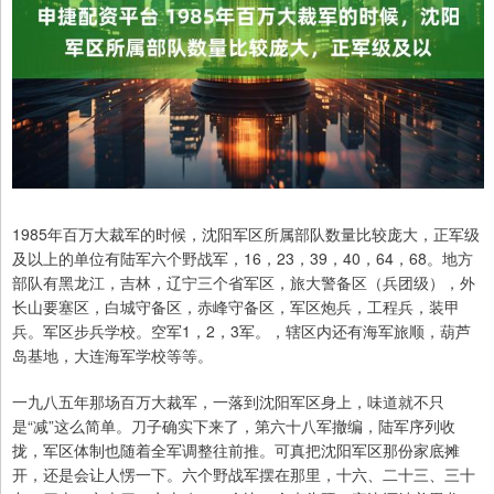
1985年百万大裁军的时候，沈阳军区所属部队数量比较庞大，正军级
及以上的单位有陆军六个野战军，16，23，39，40，64，68。地方
部队有黑龙江，吉林，辽宁三个省军区，旅大警备区（兵团级），外
长山要塞区，白城守备区，赤峰守备区，军区炮兵，工程兵，装甲
兵。军区步兵学校。空军1，2，3军。，辖区内还有海军旅顺，葫芦
岛基地，大连海军学校等等。
一九八五年那场百万大裁军，一落到沈阳军区身上，味道就不只
是“减”这么简单。刀子确实下来了，第六十八军撤编，陆军序列收
拢，军区体制也随着全军调整往前推。可真把沈阳军区那份家底摊
开，还是会让人愣一下。六个野战军摆在那里，十六、二十三、三十