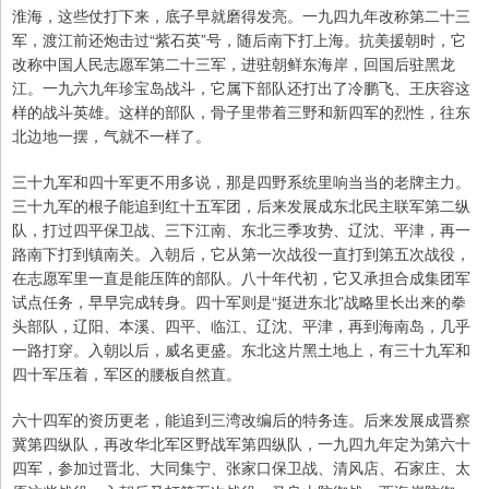
淮海，这些仗打下来，底子早就磨得发亮。一九四九年改称第二十三
军，渡江前还炮击过“紫石英”号，随后南下打上海。抗美援朝时，它
改称中国人民志愿军第二十三军，进驻朝鲜东海岸，回国后驻黑龙
江。一九六九年珍宝岛战斗，它属下部队还打出了冷鹏飞、王庆容这
样的战斗英雄。这样的部队，骨子里带着三野和新四军的烈性，往东
北边地一摆，气就不一样了。
三十九军和四十军更不用多说，那是四野系统里响当当的老牌主力。
三十九军的根子能追到红十五军团，后来发展成东北民主联军第二纵
队，打过四平保卫战、三下江南、东北三季攻势、辽沈、平津，再一
路南下打到镇南关。入朝后，它从第一次战役一直打到第五次战役，
在志愿军里一直是能压阵的部队。八十年代初，它又承担合成集团军
试点任务，早早完成转身。四十军则是“挺进东北”战略里长出来的拳
头部队，辽阳、本溪、四平、临江、辽沈、平津，再到海南岛，几乎
一路打穿。入朝以后，威名更盛。东北这片黑土地上，有三十九军和
四十军压着，军区的腰板自然直。
六十四军的资历更老，能追到三湾改编后的特务连。后来发展成晋察
冀第四纵队，再改华北军区野战军第四纵队，一九四九年定为第六十
四军，参加过晋北、大同集宁、张家口保卫战、清风店、石家庄、太