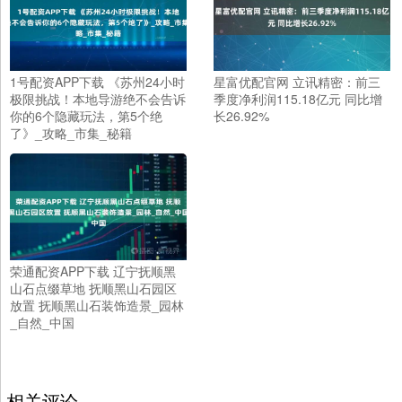
1号配资APP下载 《苏州24小时
星富优配官网 立讯精密：前三
极限挑战！本地导游绝不会告诉
季度净利润115.18亿元 同比增
你的6个隐藏玩法，第5个绝
长26.92%
了》_攻略_市集_秘籍
荣通配资APP下载 辽宁抚顺黑
山石点缀草地 抚顺黑山石园区
放置 抚顺黑山石装饰造景_园林
_自然_中国
相关评论