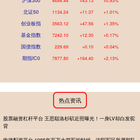
沪深300
4694.44
+43.13
+0.93%
北证50
1134.24
+11.37
+1.01%
创业板指
3563.12
+47.56
+1.35%
基金指数
7242.10
+12.30
+0.17%
国债指数
229.69
+0.10
+0.04%
期指IC0
7877.80
+164.40
+2.13%
热点资讯
股票融资杠杆平台 王思聪洛杉矶近照曝光！一身LV却白发驼
背
申捷配资平台 1985年百万大裁军的时候，沈阳军区所属部队