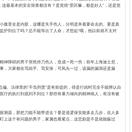
，连最基本的安全筛查都没有？是觉得“景区嘛，都是好人”，还是觉
小腹里全是内脏，这哪是失手伤人，分明是奔着要命去的。要是真
监护到位了吗？总不能等出了人命，才想起“哦，他以前就不太对
精神障碍的男子突然持刀伤人，造成一死一伤；前年上海迪士尼，
事，大家都在骂凶手、骂安保，可风头一过，该漏的漏洞还是漏
点偏。法律里的“不负刑责”是有前提的，得是行凶时完全不能辨认自
医疗的执行到底到不到位？那些有暴力倾向的精神病人，有没有被
探测器，那把刀能不能带进去？要是巡逻保安能多走几步，在人多
盯上这个有问题的男子，家属也看紧点，这悲剧是不是就能躲过