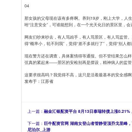
04
那女孩的父母现在该有多疼啊。养到19岁，刚上大学，人
咐“注意安全”，可谁能想到，在一个光天化日的景区里，会
网友们吵来吵去，有人骂凶手，有人骂景区，有人骂监管。
得“概率小，轮不到我”，觉得“差不多就行了”，觉得“别人
现在警方还在调查，具体案情得等通报。但不管结果怎么样
弦真的紧起来——景区的安检别再是摆设，精神病人的监管
这要求很高吗？我觉得不高，这只是活着最基本的安全感啊
发布于：江苏省
上一篇：
融金汇银配资平台 8月13日泰瑞转债上涨0.21%，
下一篇：
巨牛配资官网 湖南女登山者管静登顶乔戈里峰，
尼泊尔_上游