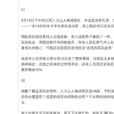
01
8月10日下午的江西八大山人梅湖景区，本该是游客扎堆
——一名19岁的女大学生倒在血泊里，身上数处伤口还在
网帖里的描述看得人后颈发麻。有人说那男子像疯了一样，
应的机会。周围游客吓得四散跑开，等有人鼓起勇气冲上去
暑假出来散心，可能还在跟朋友发消息说“这里的荷花超美
南昌市公安局青云谱分局12日发了警情通报，没细说太多
精神病史，说他之前就有过奇怪举动，还有人骂景区安保是
展开剩余72%
02
我翻了翻这景区的资料，八大山人梅湖景区是4A级，平时
控得全覆盖吧？巡逻的保安也得勤快点吧？可从网友拍的现
去。
有个在附近开店的老板说，那天下午挺忙的，就听见“啊”