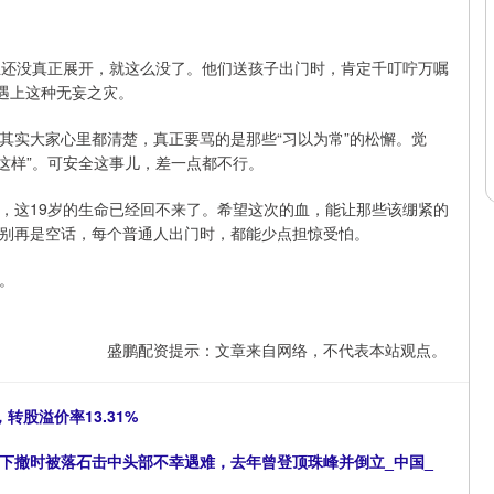
生还没真正展开，就这么没了。他们送孩子出门时，肯定千叮咛万嘱
遇上这种无妄之灾。
其实大家心里都清楚，真正要骂的是那些“习以为常”的松懈。觉
都这样”。可安全这事儿，差一点都不行。
，这19岁的生命已经回不来了。希望这次的血，能让那些该绷紧的
别再是空话，每个普通人出门时，都能少点担惊受怕。
。
盛鹏配资提示：文章来自网络，不代表本站观点。
转股溢价率13.31%
下撤时被落石击中头部不幸遇难，去年曾登顶珠峰并倒立_中国_