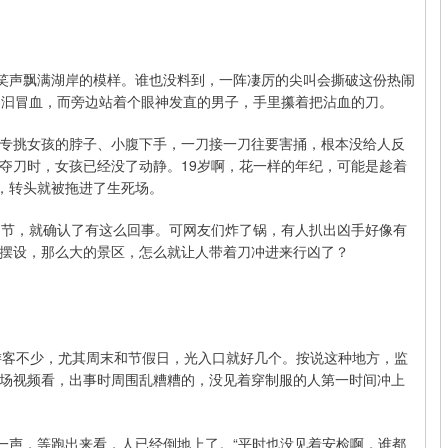
、笑声飘满湖岸的模样。谁也没料到，一阵凄厉的尖叫会撕破这份热闹
汩汩冒血，而旁边站着个眼神发直的男子，手里攥着把沾血的刀。
专挑女孩的脖子、小腹下手，一刀接一刀往要害捅，根本没给人反
夺刀时，女孩已经没了动静。19岁啊，花一样的年纪，可能是趁着
”，转头就被拖进了生死场。
细节，就确认了有这么回事。可网友们炸了锅，有人扒出凶手好像有
摆设，那么大的景区，怎么就让人带着刀冲进来行凶了？
游客不少，尤其周末和节假日，光入口就好几个。按说这种地方，监
场视频看，出事时周围乱糟糟的，没见着穿制服的人第一时间冲上
的一声，等跑出来看，人已经倒地上了。“平时也没见着安检啊，谁都