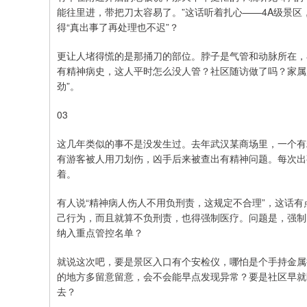
能往里进，带把刀太容易了。”这话听着扎心——4A级景区
得“真出事了再处理也不迟”？
更让人堵得慌的是那捅刀的部位。脖子是气管和动脉所在，
有精神病史，这人平时怎么没人管？社区随访做了吗？家属
劲”。
03
这几年类似的事不是没发生过。去年武汉某商场里，一个有
有游客被人用刀划伤，凶手后来被查出有精神问题。每次出
着。
有人说“精神病人伤人不用负刑责，这规定不合理”，这话有
己行为，而且就算不负刑责，也得强制医疗。问题是，强制
纳入重点管控名单？
就说这次吧，要是景区入口有个安检仪，哪怕是个手持金属
的地方多留意留意，会不会能早点发现异常？要是社区早就
去？