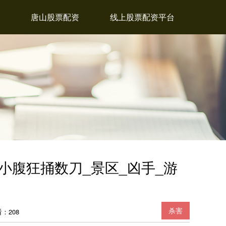
唐山股票配资
线上股票配资平台
小腹狂捅数刀_景区_凶手_游
杀害
：208