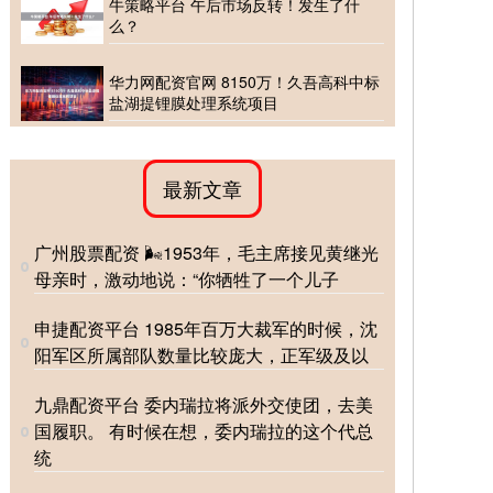
牛策略平台 午后市场反转！发生了什
么？
华力网配资官网 8150万！久吾高科中标
盐湖提锂膜处理系统项目
最新文章
广州股票配资 🌬1953年，毛主席接见黄继光
母亲时，激动地说：“你牺牲了一个儿子
申捷配资平台 1985年百万大裁军的时候，沈
阳军区所属部队数量比较庞大，正军级及以
九鼎配资平台 委内瑞拉将派外交使团，去美
国履职。 有时候在想，委内瑞拉的这个代总
统