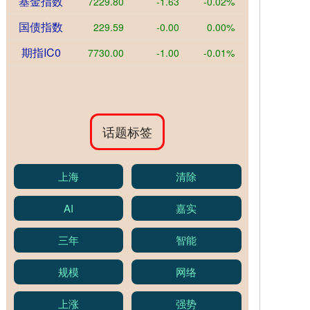
基金指数
7229.80
-1.63
-0.02%
国债指数
229.59
-0.00
0.00%
期指IC0
7730.00
-1.00
-0.01%
话题标签
上海
清除
AI
嘉实
三年
智能
规模
网络
上涨
强势