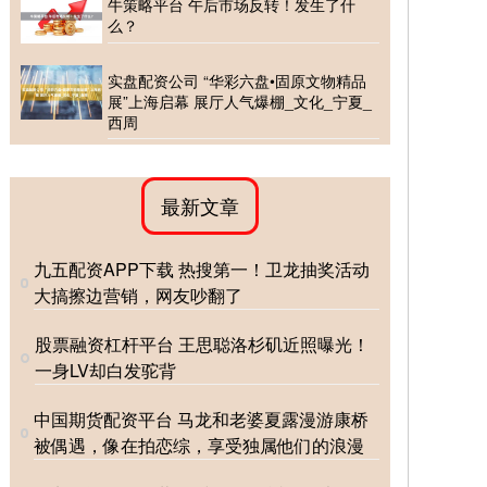
牛策略平台 午后市场反转！发生了什
么？
实盘配资公司 “华彩六盘•固原文物精品
展”上海启幕 展厅人气爆棚_文化_宁夏_
西周
最新文章
九五配资APP下载 热搜第一！卫龙抽奖活动
大搞擦边营销，网友吵翻了
股票融资杠杆平台 王思聪洛杉矶近照曝光！
一身LV却白发驼背
中国期货配资平台 马龙和老婆夏露漫游康桥
被偶遇，像在拍恋综，享受独属他们的浪漫