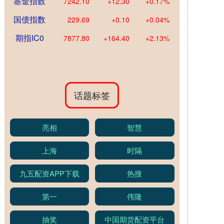
基金指数
7242.10
+12.30
+0.17%
国债指数
229.69
+0.10
+0.04%
期指IC0
7877.80
+164.40
+2.13%
话题标签
亮相
智慧
上海
时隔
九五配资APP下载
热搜
第一
伟隆
抽奖
中国期货配资平台