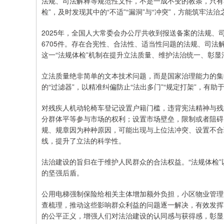
法规、司法解释等规范性文件，不是一成不变的教条，只有
检”，及时发现其中的“不适”“漏洞”与“冲突”，方能筑牢法治
2025年，全国人大常委会办公厅共收到报送备案的法规、
6705件。存在合宪性、合法性、适当性问题的法规、司
这一“法规体检”机制在提升立法质量、维护法治统一、彰
立法质量绝非简单的文本技术问题，而是国家治理能力的集
的“过滤器”，以精准纠偏防止“法出多门”“规定打架”，有
对残疾人机动轮椅车登记设置户籍门槛，违背宪法精神与残
分群体平等参与市场的权利；设置市场壁垒，限制或者阻碍
规、规章因为种种原因，可能出现与上位法冲突、设置不合
线，提升了立法的科学性。
法治建设的旨归在于维护人民群众的合法权益。“法规体检
的坚强后盾。
公用电梯强制保险给相关主体增加额外负担，小区物业管理
查梳理，推动这些影响群众利益的问题逐一解决，有效发挥
的公平正义，增强人们对法治建设的认同感与获得感，彰显