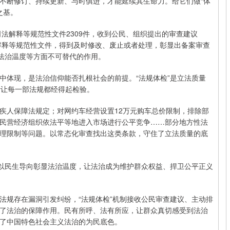
不断修订、持续更新、与时俱进，才能延续其生命力。给它们做“体
之基。
司法解释等规范性文件2309件，收到公民、组织提出的审查建议
法解释等规范性文件，得到及时修改、废止或者处理，彰显出备案审查
显法治温度等方面不可替代的作用。
中体现，是法治信仰能否扎根社会的前提。“法规体检”是立法质量
助于让每一部法规都经得起检验。
疾人保障法规定；对网约车经营设置12万元购车总价限制，排除部
民营经济组织依法平等地进入市场进行公平竞争……部分地方性法
理限制等问题。以常态化审查找出这类条款，守住了立法质量的底
”以民生导向彰显法治温度，让法治成为维护群众权益、捍卫公平正义
法规存在漏洞引发纠纷，“法规体检”机制接收公民审查建议、主动排
了法治的保障作用。民有所呼、法有所应，让群众真切感受到法治
了中国特色社会主义法治的为民底色。