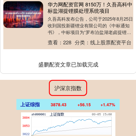
华力网配资官网 8150万！久吾高科中
标盐湖提锂膜处理系统项目
久吾高科发布公告，公司于2025年8月25日
收到国投新疆锂业有限公司的《中标通知
书》，中标项目为“罗布泊盐湖老卤提锂综
合利用扩能改造工程-膜处理系统采购”，中
查看：
228
分类：
线上股票配资平台
标....
盛鹏配资文章已加载完成
沪深京指数
上证综指
3878.43
+56.15
+1.47%