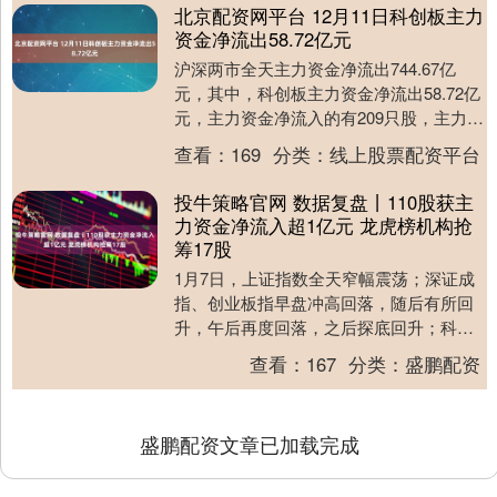
北京配资网平台 12月11日科创板主力
资金净流出58.72亿元
沪深两市全天主力资金净流出744.67亿
元，其中，科创板主力资金净流出58.72亿
元，主力资金净流入的有209只股，主力资
金净流出的有386只股。 证券时报数据....
查看：
169
分类：
线上股票配资平台
投牛策略官网 数据复盘丨110股获主
力资金净流入超1亿元 龙虎榜机构抢
筹17股
1月7日，上证指数全天窄幅震荡；深证成
指、创业板指早盘冲高回落，随后有所回
升，午后再度回落，之后探底回升；科创
50指数早盘震荡上扬，临近午盘有所回
查看：
167
分类：
盛鹏配资
落，午后震荡回....
盛鹏配资文章已加载完成