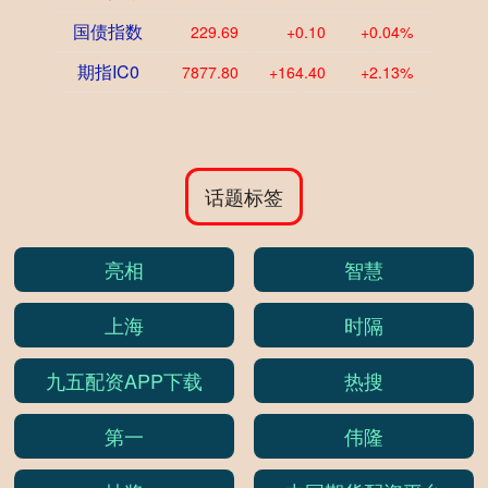
国债指数
229.69
+0.10
+0.04%
期指IC0
7877.80
+164.40
+2.13%
话题标签
亮相
智慧
上海
时隔
九五配资APP下载
热搜
第一
伟隆