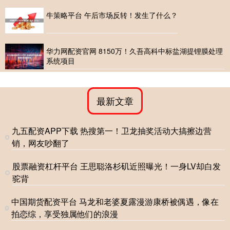
牛策略平台 午后市场反转！发生了什么？
华力网配资官网 8150万！久吾高科中标盐湖提锂膜处理
系统项目
最新文章
九五配资APP下载 热搜第一！卫龙抽奖活动大搞擦边营
销，网友吵翻了
股票融资杠杆平台 王思聪洛杉矶近照曝光！一身LV却白发
驼背
中国期货配资平台 马龙和老婆夏露漫游康桥被偶遇，像在
拍恋综，享受独属他们的浪漫