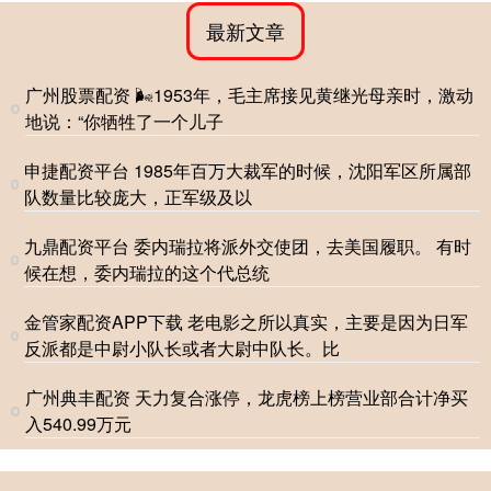
最新文章
广州股票配资 🌬1953年，毛主席接见黄继光母亲时，激动
地说：“你牺牲了一个儿子
申捷配资平台 1985年百万大裁军的时候，沈阳军区所属部
队数量比较庞大，正军级及以
九鼎配资平台 委内瑞拉将派外交使团，去美国履职。 有时
候在想，委内瑞拉的这个代总统
金管家配资APP下载 老电影之所以真实，主要是因为日军
反派都是中尉小队长或者大尉中队长。比
广州典丰配资 天力复合涨停，龙虎榜上榜营业部合计净买
入540.99万元